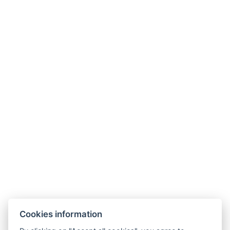
STÁLÝ JÍDELNÍ LÍSTEK
NÁPOJOVÝ LÍSTEK
DENNÍ NABÍDKA
Cookies information