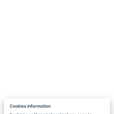
STÁLÝ JÍDELNÍ LÍSTEK
NÁPOJOVÝ LÍSTEK
DENNÍ NABÍDKA
Cookies information