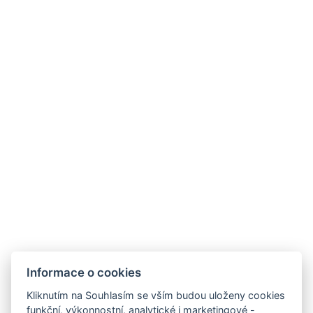
čepujeme Bernard 11 a Jarní
speciál 13
Nakládaný hermelín, pečivo
Kč 82,-
Utopenec v octovém nálevu
Kč 70,-
s cibulí, pečivo
Topinky s pikantní směsí
Kč 110,-
sypané sýrem
Nakládané olomoucké
Kč 92,-
tvarůžky
Smažené grundle s
Kč 72,-
česnekovým dipem
Smažené pikantní papričky
plněné sýrem čedar s BBQ
Kč 95,-
omáčkou
Informace o přítomnosti
alergenů Vám ráda
poskytne obsluha.
Informace o cookies
Kliknutím na Souhlasím se vším budou uloženy cookies
funkční, výkonnostní, analytické i marketingové -