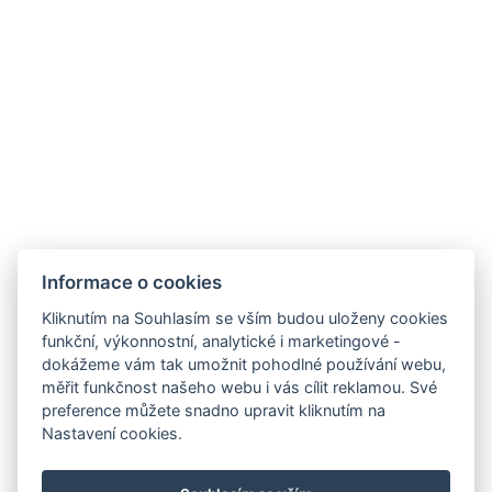
Informace o cookies
Zobrazit všechny
Kliknutím na Souhlasím se vším budou uloženy cookies
funkční, výkonnostní, analytické i marketingové -
dokážeme vám tak umožnit pohodlné používání webu,
měřit funkčnost našeho webu i vás cílit reklamou. Své
preference můžete snadno upravit kliknutím na
info@hotelgrandrevnice.cz
Nastavení cookies.
+420 257 721 810
Hotel Grand, Pod Lipami 265, Řevnice 252 30