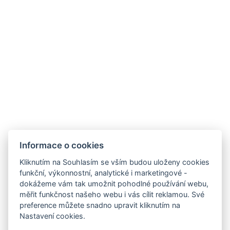
Strava:
Coffee break
Servírované menu
Raut
Zpráva:
Informace o cookies
Kliknutím na Souhlasím se vším budou uloženy cookies
funkční, výkonnostní, analytické i marketingové -
dokážeme vám tak umožnit pohodlné používání webu,
měřit funkčnost našeho webu i vás cílit reklamou. Své
preference můžete snadno upravit kliknutím na
info@hotelgrandrevnice.cz
Nastavení cookies.
+420 257 721 810