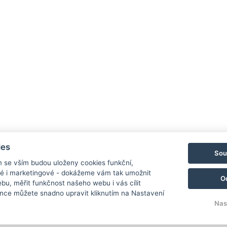
ies
Sou
m se vším budou uloženy cookies funkční,
ké i marketingové - dokážeme vám tak umožnit
O
810
Hotel Grand, Pod Lipami 265, Řevnice 252 30
Facebook
bu, měřit funkčnost našeho webu i vás cílit
nce můžete snadno upravit kliknutím na Nastavení
Nas
© Copyright 2026 | Všechna práva vyhrazena