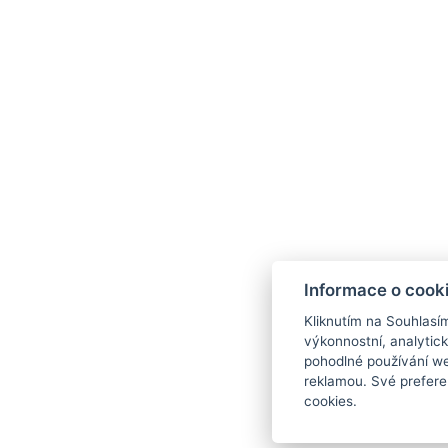
Informace o cook
Kliknutím na Souhlasí
výkonnostní, analytic
info@hotelgrandrevnice.cz
+420 257 721 
pohodlné používání we
reklamou. Své prefere
cookies.