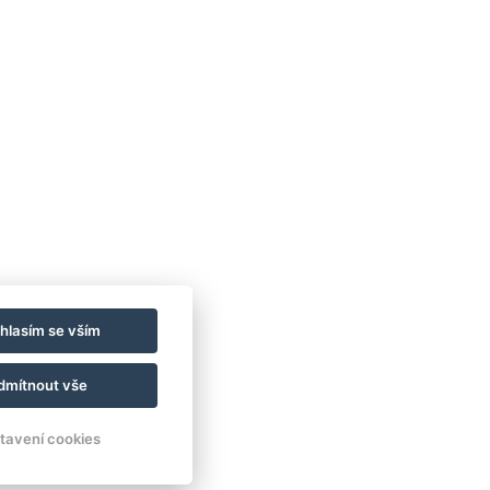
hlasím se vším
dmítnout vše
Instagram
tavení cookies