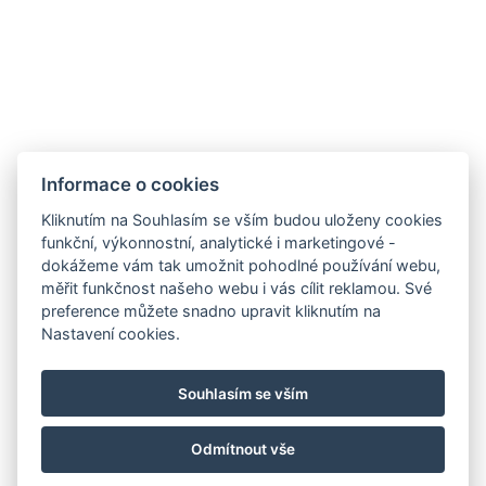
Informace o cookies
Kliknutím na Souhlasím se vším budou uloženy cookies
funkční, výkonnostní, analytické i marketingové -
dokážeme vám tak umožnit pohodlné používání webu,
měřit funkčnost našeho webu i vás cílit reklamou. Své
preference můžete snadno upravit kliknutím na
info@hotelgrandrevnice.cz
Nastavení cookies.
+420 257 721 810
Hotel Grand, Pod Lipami 265, Řevnice 252 30
Souhlasím se vším
Facebook
Instagram
Odmítnout vše
© Copyright 2026 | Všechna práva vyhrazena