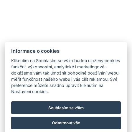
manželská postel
Počet ložnic : 1
Počet místností : 1
REZERVOVAT NYNÍ
Informace o cookies
Kliknutím na Souhlasím se vším budou uloženy cookies
ZPĚT NA POKOJE
funkční, výkonnostní, analytické i marketingové -
dokážeme vám tak umožnit pohodlné používání webu,
měřit funkčnost našeho webu i vás cílit reklamou. Své
preference můžete snadno upravit kliknutím na
info@hotelgrandrevnice.cz
Nastavení cookies.
+420 257 721 810
Hotel Grand, Pod Lipami 265, Řevnice 252 30
Souhlasím se vším
Facebook
Instagram
Odmítnout vše