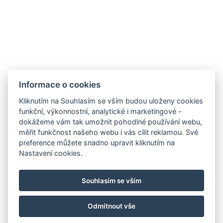
Informace o cookies
Kliknutím na Souhlasím se vším budou uloženy cookies
funkční, výkonnostní, analytické i marketingové -
dokážeme vám tak umožnit pohodlné používání webu,
měřit funkčnost našeho webu i vás cílit reklamou. Své
preference můžete snadno upravit kliknutím na
info@hotelgrandrevnice.cz
Nastavení cookies.
+420 257 721 810
Hotel Grand, Pod Lipami 265, Řevnice 252 30
Souhlasím se vším
Facebook
Instagram
Odmítnout vše
© Copyright 2026 | Všechna práva vyhrazena