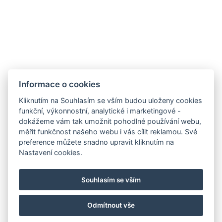
Informace o cookies
Kliknutím na Souhlasím se vším budou uloženy cookies
funkční, výkonnostní, analytické i marketingové -
dokážeme vám tak umožnit pohodlné používání webu,
měřit funkčnost našeho webu i vás cílit reklamou. Své
preference můžete snadno upravit kliknutím na
info@hotelgrandrevnice.cz
Nastavení cookies.
+420 257 721 810
Hotel Grand, Pod Lipami 265, Řevnice 252 30
Souhlasím se vším
Facebook
Instagram
Odmítnout vše
© Copyright 2026 | Všechna práva vyhrazena